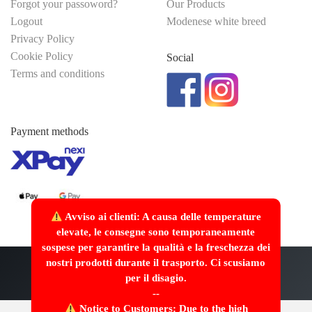
Forgot your passoword?
Our Products
Logout
Modenese white breed
Privacy Policy
Cookie Policy
Social
Terms and conditions
Payment methods
Avviso ai clienti: A causa delle temperature
elevate, le consegne sono temporaneamente
sospese per garantire la qualità e la freschezza dei
nostri prodotti durante il trasporto. Ci scusiamo
Made with
/>
by
Webscriptum
per il disagio.
--
Notice to Customers: Due to the high