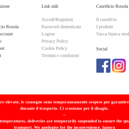
zione
Link utili
Caseificio Rosola
Accedi/Registrati
Il caseificio
cio Rosola
Password dimenticata
I prodotti
account
Logout
Vacca bianca mo
o
Privacy Policy
ut
Cookie Policy
Social
i
Termini e condizioni
ure elevate, le consegne sono temporaneamente sospese per garantire l
durante il trasporto. Ci scusiamo per il disagio.
--
temperatures, deliveries are temporarily suspended to ensure the qua
transport. We apologise for the inconvenience.
Ignora