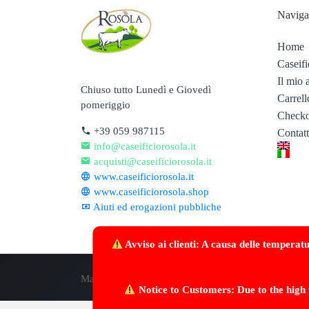
Naviga
Home
Caseifi
Il mio 
Chiuso tutto Lunedì e Giovedì
Carrell
pomeriggio
Checko
+39 059 987115
Contatt
info@caseificiorosola.it
acquisti@caseificiorosola.it
www.caseificiorosola.it
www.caseificiorosola.shop
Aiuti ed erogazioni pubbliche
Avviso ai clienti: A causa delle temperat
Made with
/>
by
Webscriptum
Notice to Customers: Due to the high 