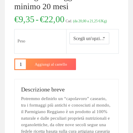
minimo 20 mesi
Fascia
€
9,35
-
€
22,00
Cad.
(da 20,00 a 21,25 €/Kg)
di
prezzo:
da
Scegli un'opzione
Peso
€9,35
a
€22,00
Aggiungi al carrello
Descrizione breve
Potremmo definirlo un “capolavoro” caseario,
tra i formaggi più antichi e conosciuti al mondo,
il Parmigiano Reggiano è un prodotto al 100%
naturale e dalle peculiari proprietà nutrizionali e
organolettiche, da oltre nove secoli segue una
fedele ricetta basata sulla cura artigiana casearia