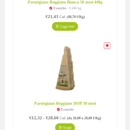
Parmigiano Reggiano Bianca 50 mesi 440g
Esaurito
- 0.440 kg
€
21,43
Cad.
(48,70 €/Kg)
Leggi tutto
Parmigiano Reggiano DOP 30 mesi
Esaurito
Fascia
€
12,32
-
€
28,60
Cad.
(da 26,00 a 28,00 €/Kg)
di
prezzo:
Scegli