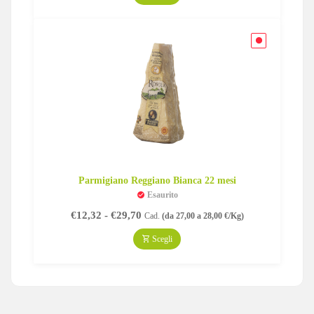
da
€12,32
a
€28,60
Parmigiano Reggiano Bianca 22 mesi
Esaurito
Fascia
€
12,32
-
€
29,70
Cad.
(da 27,00 a 28,00 €/Kg)
di
prezzo:
Scegli
da
€12,32
a
€29,70