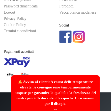
Password dimenticata
I prodotti
Logout
Vacca bianca modenese
Privacy Policy
Cookie Policy
Social
Termini e condizioni
Pagamenti accettati
Avviso ai clienti: A causa delle temperature
elevate, le consegne sono temporaneamente
sospese per garantire la qualità e la freschezza dei
nostri prodotti durante il trasporto. Ci scusiamo
Made with
/>
by
Webscriptum
per il disagio.
--