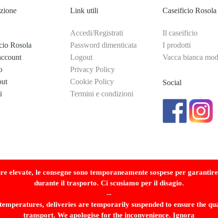
zione
Link utili
Caseificio Rosola
Accedi/Registrati
Il caseificio
cio Rosola
Password dimenticata
I prodotti
account
Logout
Vacca bianca mo
o
Privacy Policy
ut
Cookie Policy
Social
i
Termini e condizioni
ure elevate, le consegne sono temporaneamente sospese per garantire l
durante il trasporto. Ci scusiamo per il disagio.
--
temperatures, deliveries are temporarily suspended to ensure the qua
transport. We apologise for the inconvenience.
Ignora