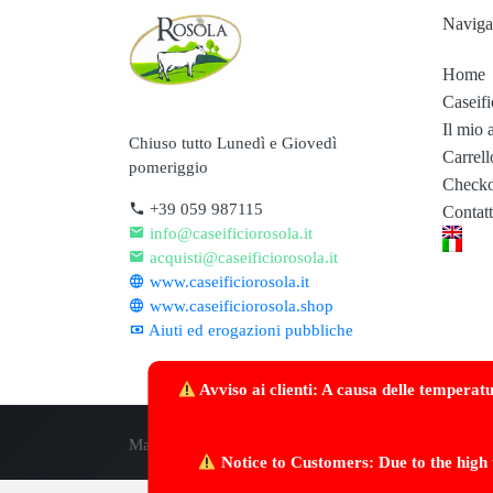
Naviga
Home
Caseifi
Il mio 
Chiuso tutto Lunedì e Giovedì
Carrell
pomeriggio
Checko
+39 059 987115
Contatt
info@caseificiorosola.it
acquisti@caseificiorosola.it
www.caseificiorosola.it
www.caseificiorosola.shop
Aiuti ed erogazioni pubbliche
Avviso ai clienti: A causa delle temperat
Made with
/>
by
Webscriptum
Notice to Customers: Due to the high 